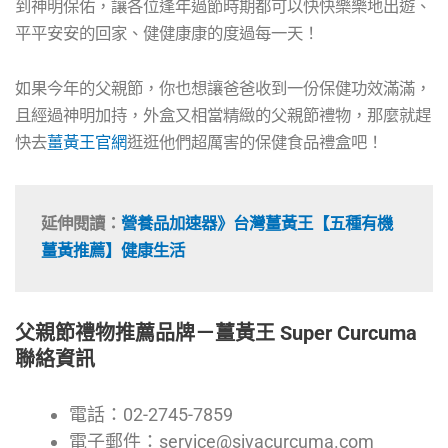
到神明保佑，讓各位逢年過節時期都可以快快樂樂地出遊、
平平安安的回家、健健康康的度過每一天！
如果今年的父親節，你也想讓爸爸收到一份保健功效滿滿，
且經過神明加持，外盒又相當精緻的父親節禮物，那麼就趕
快去
薑黃王官網
逛逛他們超厲害的保健食品禮盒吧！
延伸閱讀：
營養品加速器》台灣薑黃王【五種有機
薑黃推薦】健康生活
父親節禮物推薦品牌－薑黃王 Super Curcuma
聯絡資訊
電話：02-2745-7859
電子郵件：service@sivacurcuma.com