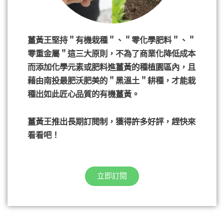
薑黃王堅持＂有機栽種＂、＂零化學肥料＂、＂
零重金屬＂這三大原則，不為了商業化降低成本
而添加化學元素或肥料進薑黃的種植園區內，且
藉由南投最肥沃肥美的＂黑溫土＂耕種，才能栽
種出如此匠心品質的有機薑黃。
薑黃王推出長期訂閱制，獲得許多好評，趕快來
看看吧！
立即訂閱