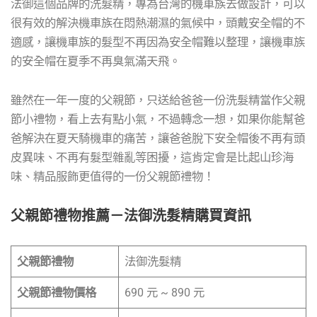
法御這個品牌的洗髮精，專為台灣的機車族去做設計，可以
很有效的解決機車族在悶熱潮濕的氣候中，頭戴安全帽的不
適感，讓機車族的髮型不再因為安全帽難以整理，讓機車族
的安全帽在夏季不再臭氣滿天飛。
雖然在一年一度的父親節，只送給爸爸一份洗髮精當作父親
節小禮物，看上去有點小氣，不過轉念一想，如果你能幫爸
爸解決在夏天騎機車的痛苦，讓爸爸脫下安全帽後不再有頭
皮異味、不再有髮型雜亂等困擾，這肯定會是比起山珍海
味、精品服飾更值得的一份父親節禮物！
父親節禮物推薦－法御洗髮精購買資訊
父親節禮物
法御洗髮精
父親節禮物價格
690 元 ~ 890 元