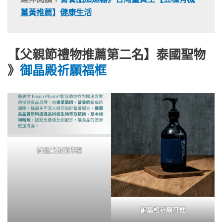
薑黃推薦】健康生活
【父親節禮物推薦第二名】泰國聖物
》
御晶殿祈願福框
御晶殿祈願符框
御晶殿祈願符框