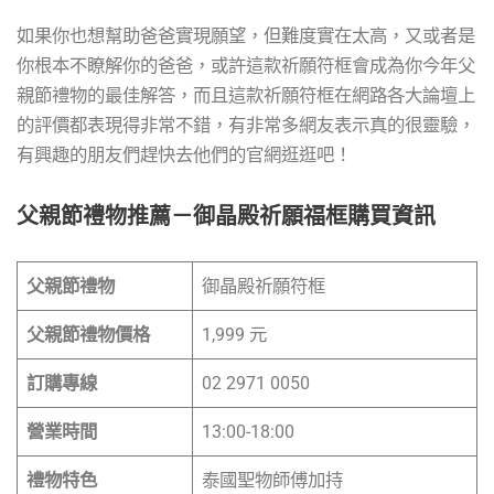
如果你也想幫助爸爸實現願望，但難度實在太高，又或者是
你根本不瞭解你的爸爸，或許這款祈願符框會成為你今年父
親節禮物的最佳解答，而且這款祈願符框在網路各大論壇上
的評價都表現得非常不錯，有非常多網友表示真的很靈驗，
有興趣的朋友們趕快去他們的官網逛逛吧！
父親節禮物推薦－御晶殿祈願福框購買資訊
父親節禮物
御晶殿祈願符框
父親節禮物價格
1,999 元
訂購專線
02 2971 0050
營業時間
13:00-18:00
禮物特色
泰國聖物師傅加持