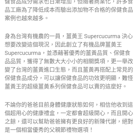
健食品成分需求也日漸增加，但隨著商業化，許多食
品工廠為了降低成本而驗出添加物不合格的保健食品
案例也越來越多。
身為台灣有機農的一員，薑黃王 Supercucurma 決心
想要改變這個現況，因此創立了有機品牌薑黃王
Supercucurma，並憑藉著優秀的薑黃品質、保健食
品品質，獲得了無數大大小小的相關獎項，更一舉改
變了台灣的薑黃進口生態，而且薑黃再搭配上常見的
保健食品成分，可以讓保健食品的功效更明顯，難怪
薑黃王的超級薑黃系列保健食品可以賣的這麼好。
不論你的爸爸目前身體健康狀態如何，相信他收到這
個超用心的健康禮盒，一定都會超級開心，而且開心
之餘，還可以幫助爸爸擁有更良好的新陳代謝，絕對
是一個相當優秀的父親節禮物選項！