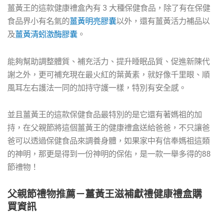
薑黃王的這款健康禮盒內有 3 大種保健食品，除了有在保健
食品界小有名氣的
薑黃明亮膠囊
以外，還有薑黃活力補品以
及
薑黃清蚓激酶膠囊
。
能夠幫助調整體質、補充活力、提升睡眠品質、促進新陳代
謝之外，更可補充現在最火紅的葉黃素，就好像千里眼、順
風耳左右護法一同的加持守護一樣，特別有安全感。
並且薑黃王的這款保健食品最特別的是它還有著媽祖的加
持，在父親節將這個薑黃王的健康禮盒送給爸爸，不只讓爸
爸可以透過保健食品來調養身體，如果家中有信奉媽祖這類
的神明，那更是得到一份神明的保佑，是一款一舉多得的88
節禮物！
父親節禮物推薦－薑黃王滋補獻禮健康禮盒購
買資訊