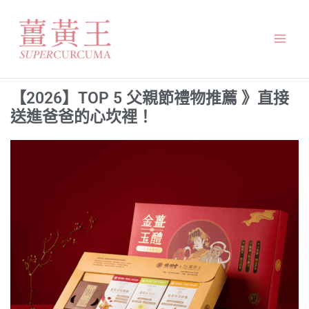
跳
Mai
至
Men
主
要
內
【2026】TOP 5 父親節禮物推薦 》直接
容
送進爸爸的心坎裡！