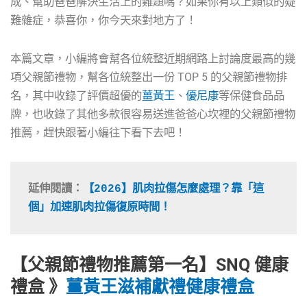
成、幫助爸爸解決生活上的難題嗎？如果你有以上類似的疑
難雜症，恭喜你，你今天來對地方了！
本篇文章，小編將會幫各位統整近期網路上討論度最高的幾
項父親節禮物，幫各位統整出一份 TOP 5 的父親節禮物排
名，其中收錄了評價超優的
薑黃王
、
優尼康
等保健食品品
牌，也收錄了其他多款很容易送進爸爸心坎裡的父親節禮物
推薦，趕快跟著小編往下看下去吧！
延伸閱讀：
【2026】肌肉拉傷怎麼處理？靠「這
個」加速肌肉拉傷復原時間！
【父親節禮物推薦第一名】SNQ 健康
禮盒 》
薑黃王滋補獻禮健康禮盒