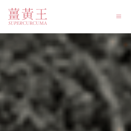
跳
Mai
至
Men
主
要
內
容