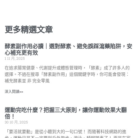
更多精選文章
酵素副作用必讀｜選對酵素、避免誤踩瀉藥陷阱，安
心補充更有效
1 11 月, 2025
在追求腸胃健康、代謝提升或體態管理時，「酵素」成了許多人的
選擇。不過在搜尋「酵素副作用」這個關鍵字時，你可能會發現：
補充酵素並 非 完全零風
深入閱讀>>
運動完吃什麼？把握三大原則，讓你運動效果大翻
倍！
30 10 月, 2025
「要活就要動」是從小聽到大的一句口號！ 而隨著科技網路的進
步，運動已是不一定要到戶外跑步、游泳、騎腳踏車了！ 而是在家