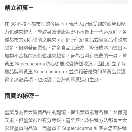
創立初衷－
在 3C 科技、都市化的發展下，現代人所感受到的疲勞和壓
力也越來越大，導致身體健康狀況不再像上一代這麼好，各
種都市文明病也隨之襲來，而健康保健食品或營養品也越來
越多，但隨著商業化，許多食品工廠為了降低成本而驗出添
加物不合格的案例也越來越多，身為台灣有機農的一員，薑
黃王 Supercucurma決心想要改變這個現況，因此創立了有
機品牌薑黃王 Supercucurma，並憑藉著優秀的薑黃品質獲
得了無數獎項，也改變了台灣的薑黃進口生態。
國寶的秘密－
薑黃身為百大營養品中的龍頭，提供葉黃素等各種自然保健
元素，但薑黃卻也有分等級，甚至產地及耕種方法都會大大
影響薑黃的品質，而薑黃王 Supercucurma 到底是怎麼耕種