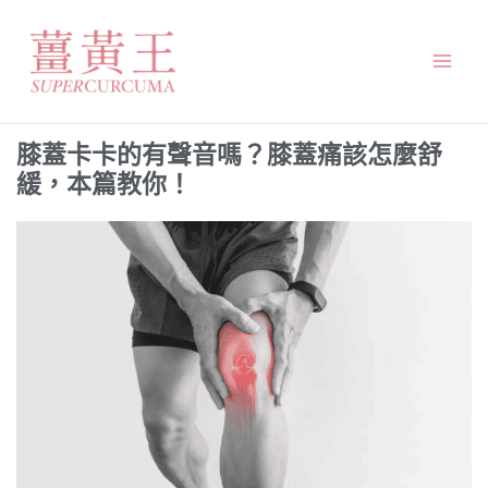
跳
Mai
至
Men
主
要
內
膝蓋卡卡的有聲音嗎？膝蓋痛該怎麼舒
容
緩，本篇教你！