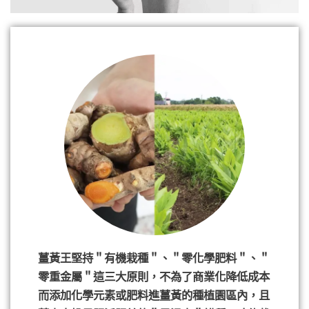
薑黃王堅持＂有機栽種＂、＂零化學肥料＂、＂
零重金屬＂這三大原則，不為了商業化降低成本
而添加化學元素或肥料進薑黃的種植園區內，且