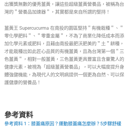
出獲獎無數的優秀薑黃，讓這些超級薑黃營養品，被稱為台
灣的＂營養品加速器＂，其實都是來自所謂的堅持！
薑黃王 Supercucurma 在南投的園區堅持＂有機栽種＂、＂
零化學肥料＂、＂零重金屬＂，不為了商業化降低成本而添
加化學元素或肥料，且藉由南投最肥沃肥美的＂土＂耕種，
才能栽種出如此匠心品質的有機薑黃，且為台灣第一個＂三
色薑黃＂，相對一般薑黃，三色薑黃更具豐富且含量驚人的
健康元素，被視為「超級薑黃營養品」，可以大幅度提升身
體強健機能，為現代人的文明病提供一個更為自然、可以保
護健康的營養品！
參考資料
參考資料 1：膝蓋痛原因？運動膝蓋痛怎麼辦？5步驟舒緩