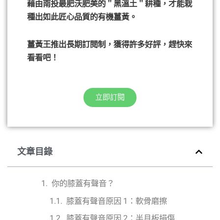
藉由南投最肥沃肥美的＂黑溫土＂耕種，才能栽
種出如此匠心品質的有機薑黃。
薑黃王推出長期訂閱制，獲得許多好評，趕快來
看看吧！
立即訂閱
文章目錄
你的膝蓋有聲音？
膝蓋有聲音原因 1：軟骨磨擦
膝蓋有聲音原因 2：半月板損傷