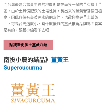
而台灣最適合薑黃生長的地區則是在南投一帶的＂有機土＂
區，由於土具備肥沃的土壤性質，長出來的薑黃營養價值極
高，因此各位有薑黃需求的朋友們，也歡迎搜尋＂土薑黃
＂，可是台灣這麼小，有什麼優質的薑黃推薦品牌嗎？答案
是有的，跟著小編看下去吧！
點我看更多土薑黃介紹
南投小農的結晶》
薑黃王
Supercucurma